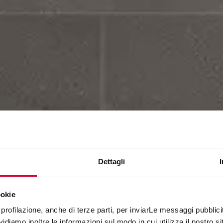
Dettagli
ookie
CHORUS
profilazione, anche di terze parti, per inviarLe messaggi pubblicita
diamo inoltre le informazioni sul modo in cui utilizza il nostro sit