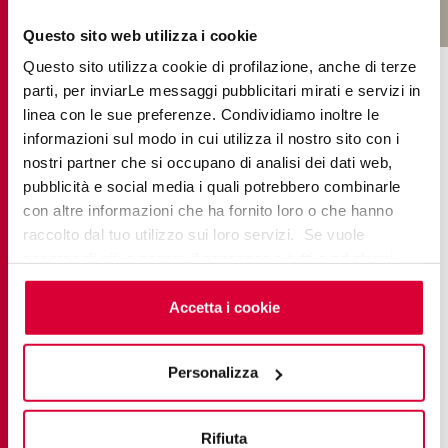
Questo sito web utilizza i cookie
SAMMLUNGEN IM PROJEKT
Questo sito utilizza cookie di profilazione, anche di terze
parti, per inviarLe messaggi pubblicitari mirati e servizi in
linea con le sue preferenze. Condividiamo inoltre le
informazioni sul modo in cui utilizza il nostro sito con i
nostri partner che si occupano di analisi dei dati web,
pubblicità e social media i quali potrebbero combinarle
con altre informazioni che ha fornito loro o che hanno
raccolto dal tuo utilizzo sui loro servizi. Se vuole
saperne di più o negare il consenso a tutti o ad alcuni
cookie
clicchi qui
. Il consenso può essere espresso
cliccando sul tasto “Accetta i cookie”. Se non vuole i
Accetta i cookie
cookie di profilazione può negare il consenso sul tasto
“Rifiuta".
Personalizza
ELEMENTS LUX
Rifiuta