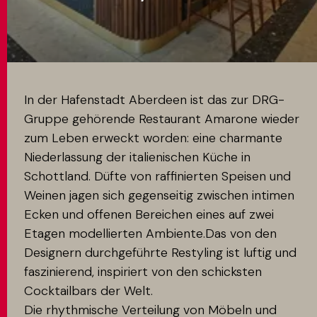
MATCH APP
SUCHEN
In der Hafenstadt Aberdeen ist das zur DRG-
Gruppe gehörende Restaurant Amarone wieder
zum Leben erweckt worden: eine charmante
RESERVIERTER BEREICH
Niederlassung der italienischen Küche in
Schottland. Düfte von raffinierten Speisen und
Weinen jagen sich gegenseitig zwischen intimen
Ecken und offenen Bereichen eines auf zwei
Etagen modellierten Ambiente.Das von den
Designern durchgeführte Restyling ist luftig und
faszinierend, inspiriert von den schicksten
Cocktailbars der Welt.
Die rhythmische Verteilung von Möbeln und