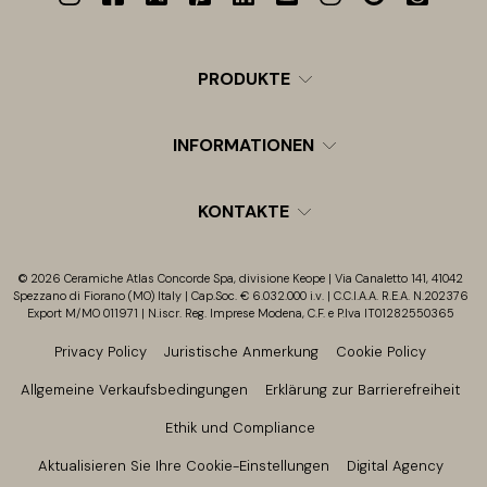
PRODUKTE
INFORMATIONEN
KONTAKTE
© 2026 Ceramiche Atlas Concorde Spa, divisione Keope | Via Canaletto 141, 41042
Spezzano di Fiorano (MO) Italy | Cap.Soc. € 6.032.000 i.v. | C.C.I.A.A. R.E.A. N.202376
Export M/MO 011971 | N.iscr. Reg. Imprese Modena, C.F. e P.Iva IT01282550365
Privacy Policy
Juristische Anmerkung
Cookie Policy
Allgemeine Verkaufsbedingungen
Erklärung zur Barrierefreiheit
Ethik und Compliance
Aktualisieren Sie Ihre Cookie-Einstellungen
Digital Agency