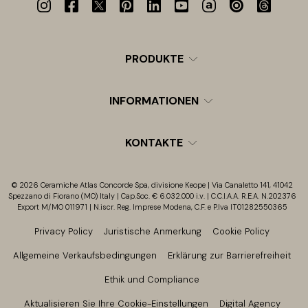
PRODUKTE
INFORMATIONEN
KONTAKTE
© 2026 Ceramiche Atlas Concorde Spa, divisione Keope | Via Canaletto 141, 41042
Spezzano di Fiorano (MO) Italy | Cap.Soc. € 6.032.000 i.v. | C.C.I.A.A. R.E.A. N.202376
Export M/MO 011971 | N.iscr. Reg. Imprese Modena, C.F. e P.Iva IT01282550365
Privacy Policy
Juristische Anmerkung
Cookie Policy
Allgemeine Verkaufsbedingungen
Erklärung zur Barrierefreiheit
Ethik und Compliance
Aktualisieren Sie Ihre Cookie-Einstellungen
Digital Agency