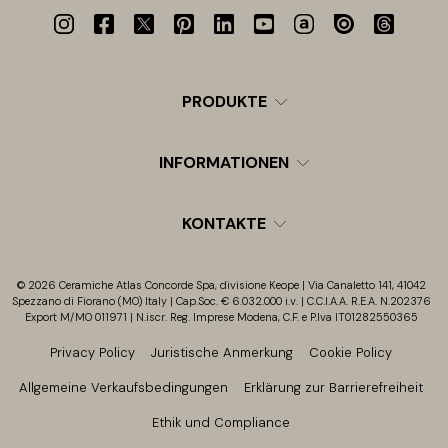
PRODUKTE
INFORMATIONEN
KONTAKTE
© 2026 Ceramiche Atlas Concorde Spa, divisione Keope | Via Canaletto 141, 41042
Spezzano di Fiorano (MO) Italy | Cap.Soc. € 6.032.000 i.v. | C.C.I.A.A. R.E.A. N.202376
Export M/MO 011971 | N.iscr. Reg. Imprese Modena, C.F. e P.Iva IT01282550365
Privacy Policy
Juristische Anmerkung
Cookie Policy
Allgemeine Verkaufsbedingungen
Erklärung zur Barrierefreiheit
Ethik und Compliance