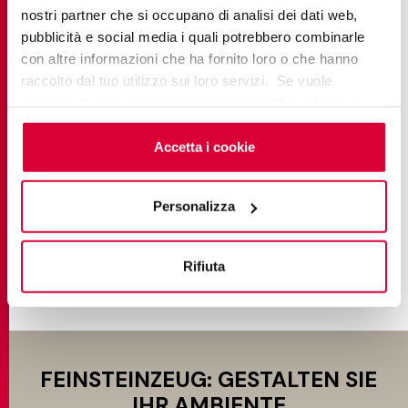
nostri partner che si occupano di analisi dei dati web,
pubblicità e social media i quali potrebbero combinarle
con altre informazioni che ha fornito loro o che hanno
raccolto dal tuo utilizzo sui loro servizi. Se vuole
saperne di più o negare il consenso a tutti o ad alcuni
ELEMENTS LUX
cookie
clicchi qui
. Il consenso può essere espresso
cliccando sul tasto “Accetta i cookie”. Se non vuole i
Accetta i cookie
Classic Marble
cookie di profilazione può negare il consenso sul tasto
“Rifiuta".
Personalizza
FINDE MEHR
Rifiuta
FEINSTEINZEUG: GESTALTEN SIE
IHR AMBIENTE