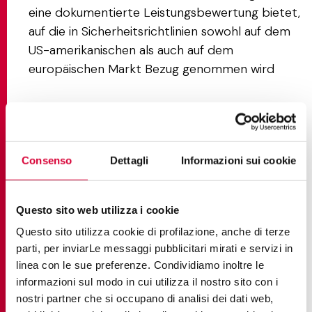
eine dokumentierte Leistungsbewertung bietet,
auf die in Sicherheitsrichtlinien sowohl auf dem
US-amerikanischen als auch auf dem
europäischen Markt Bezug genommen wird
Nachteile & wichtige
Überlegungen (Rauigkeit,
Consenso
Dettagli
Informazioni sui cookie
Komfort, Reinigung) vor der
Wahl von R12
Questo sito web utilizza i cookie
R12 ist die richtige Spezifikation für risikoreiche
Questo sito utilizza cookie di profilazione, anche di terze
Außenbereiche, aber nicht für jedes Projekt die
parti, per inviarLe messaggi pubblicitari mirati e servizi in
ideale Wahl. Vor der Auswahl sollten einige
linea con le sue preferenze. Condividiamo inoltre le
praktische Aspekte berücksichtigt werden.
informazioni sul modo in cui utilizza il nostro sito con i
nostri partner che si occupano di analisi dei dati web,
Oberflächenbeschaffenheit
: R12-Fliesen