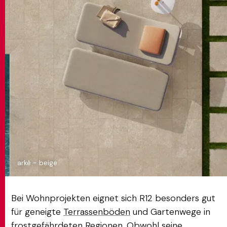
arkè - beige
Bei Wohnprojekten eignet sich R12 besonders gut
für geneigte
Terrassenböden
und Gartenwege in
frostgefährdeten Regionen. Obwohl seine