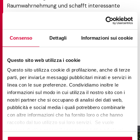
Raumwahrnehmung und schafft interessante
visuelle Effekte, die der Außenumgebung
Bewegung und Persönlichkeit verleihen.
Um die breite Palette der Möglichkeiten zu
Consenso
Dettagli
Informazioni sui cookie
erkunden, von Betoneffekt bis Stein, von
Formaten bis zu verschiedenen Verlegemustern,
Questo sito web utilizza i cookie
können Sie mit der
Match App für die
Bodensimulation
jede Kombination in der Vorschau
Questo sito utilizza cookie di profilazione, anche di terze
ansehen. Mit diesem Tool können Sie direkt in
parti, per inviarLe messaggi pubblicitari mirati e servizi in
linea con le sue preferenze. Condividiamo inoltre le
Ihrem eigenen Raum mit verschiedenen Lösungen
informazioni sul modo in cui utilizza il nostro sito con i
experimentieren, was die Wahl des idealen
nostri partner che si occupano di analisi dei dati web,
Bodenbelags für Ihre Terrasse oder Ihren Balkon
pubblicità e social media i quali potrebbero combinarle
erleichtert.
con altre informazioni che ha fornito loro o che hanno
raccolto dal tuo utilizzo sui loro servizi. Se vuole
saperne di più o negare il consenso a tutti o ad alcuni
cookie
clicchi qui
. Il consenso può essere espresso