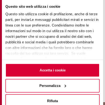
eines Wohnzimmers. Diese Töne bieten eine
Questo sito web utilizza i cookie
neutrale Leinwand, die mit Accessoires in
verschiedenen Farben und Texturen bereichert
Questo sito utilizza cookie di profilazione, anche di terze
parti, per inviarLe messaggi pubblicitari mirati e servizi in
werden kann.
linea con le sue preferenze. Condividiamo inoltre le
informazioni sul modo in cui utilizza il nostro sito con i
Erdige Farbtöne
nostri partner che si occupano di analisi dei dati web,
pubblicità e social media i quali potrebbero combinarle
con altre informazioni che ha fornito loro o che hanno
Von Hellbraun bis Terrakotta rufen diese Farbtöne
raccolto dal tuo utilizzo sui loro servizi. Se vuole
sofort ein Gefühl von Wärme und Behaglichkeit
saperne di più o negare il consenso a tutti o ad alcuni
hervor. Kombiniert man sie mit Feinsteinzeug mit
cookie
clicchi qui
. Il consenso può essere espresso
Steineffekt, entsteht im Wohnzimmer ein
cliccando sul tasto “Accetta i cookie”. Se non vuole i
Accetta i cookie
organisches und erdiges Gefühl.
cookie di profilazione può negare il consenso sul tasto
“Rifiuta".
Personalizza
Rifiuta