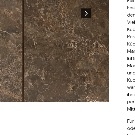
Fei
Fes
den
Vie
Küc
Per
Küc
Mar
luf
Mas
und
Küc
war
journey 
ihn
per
Mit
Für
ode