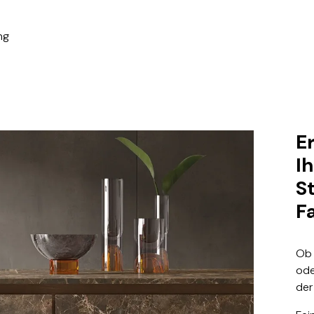
ng
E
I
S
F
Ob 
ode
der