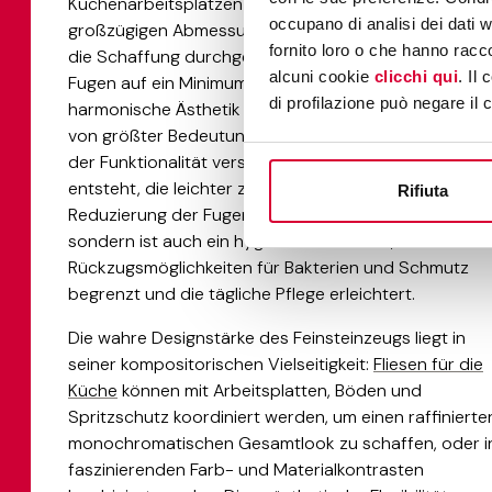
Küchenarbeitsplätzen revolutioniert haben. Dank ihre
occupano di analisi dei dati 
großzügigen Abmessungen ermöglichen diese Platte
fornito loro o che hanno racco
die Schaffung durchgehender Arbeitsflächen, die
alcuni cookie
clicchi qui
. Il
Fugen auf ein Minimum reduzieren und eine saubere,
di profilazione può negare il 
harmonische Ästhetik fördern. Dies ist in der Küche
von größter Bedeutung, wo die optische Integrität mi
der Funktionalität verschmilzt und eine Oberfläche
entsteht, die leichter zu reinigen und zu pflegen ist. D
Rifiuta
Reduzierung der Fugen trägt nicht nur zur Ästhetik be
sondern ist auch ein hygienischer Vorteil, da sie die
Rückzugsmöglichkeiten für Bakterien und Schmutz
begrenzt und die tägliche Pflege erleichtert.
Die wahre Designstärke des Feinsteinzeugs liegt in
seiner kompositorischen Vielseitigkeit:
Fliesen für die
Küche
können mit Arbeitsplatten, Böden und
Spritzschutz koordiniert werden, um einen raffinierte
monochromatischen Gesamtlook zu schaffen, oder i
faszinierenden Farb- und Materialkontrasten