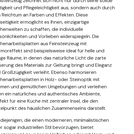
nsteinzeug zeichnet sich nicht nur durch seine solide
tigkeit und Pflegeleichtigkeit aus, sondern auch durch
 Reichtum an Farben und Effekten. Diese
lseitigkeit ermöglicht es Ihnen, einzigartige
henwelten zu schaffen, die individuelle
sönlichkeiten und Vorlieben widerspiegeln. Die
henarbeitsplatten aus Feinsteinzeug mit
moreffekt sind beispielsweise ideal für helle und
tige Räume, in denen das natürliche Licht die zarte
erung des Materials zur Geltung bringt und Eleganz
 Großzügigkeit verleiht. Ebenso harmonieren
henarbeitsplatten in Holz- oder Steinoptik mit
men und gemütlichen Umgebungen und verleihen
- almond
en ein natürliches und authentisches Ambiente,
fekt für eine Küche mit zentraler Insel, die den
telpunkt des häuslichen Zusammenseins darstellt.
 diejenigen, die einen moderneren, minimalistischen
r sogar industriellen Stil bevorzugen, bietet