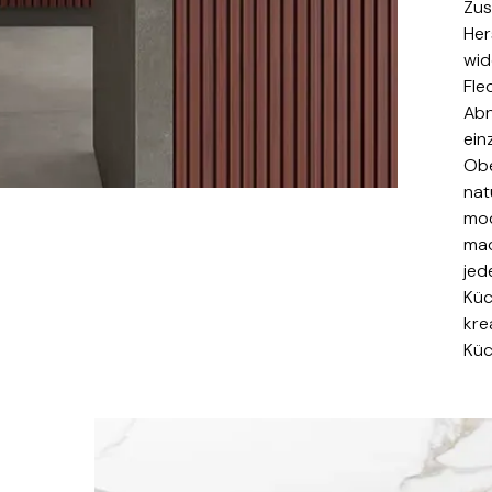
Zus
Her
wid
Fle
Abn
ein
Obe
nat
mod
mac
jed
Küc
kre
Küc