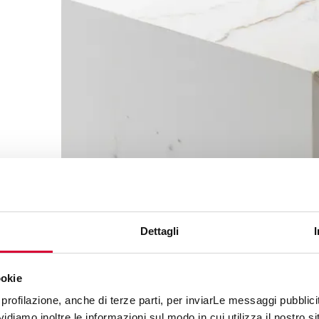
e
Dettagli
ookie
profilazione, anche di terze parti, per inviarLe messaggi pubblicita
diamo inoltre le informazioni sul modo in cui utilizza il nostro sit