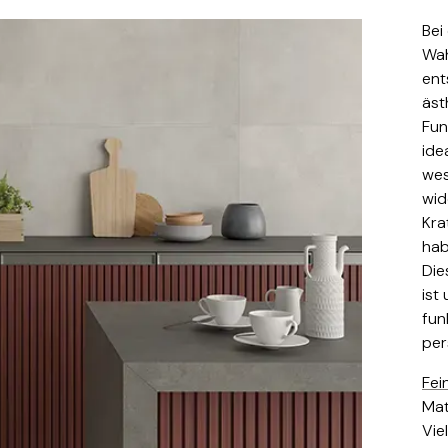
Bei
Wah
ent
äst
Fun
ide
wes
wid
Kra
hab
Die
ist
fun
per
Fei
Mat
Vie