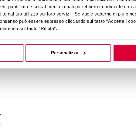
r
web, pubblicità e social media i quali potrebbero combinarle con a
n
lto dal tuo utilizzo sui loro servizi. Se vuole saperne di più o ne
elements lux - calacatta statuarietto
 consenso può essere espresso cliccando sul tasto “Accetta i coo
consenso sul tasto “Rifiuta".
t
ie
Personalizza
i,
n
n