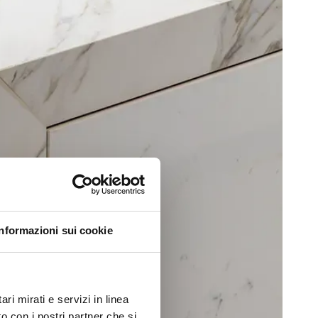
Informazioni sui cookie
ri mirati e servizi in linea
o con i nostri partner che si