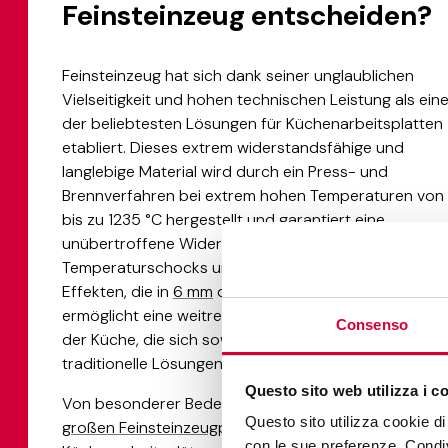
Feinsteinzeug entscheiden?
Feinsteinzeug hat sich dank seiner unglaublichen
Vielseitigkeit und hohen technischen Leistung als ein
der beliebtesten Lösungen für Küchenarbeitsplatten
etabliert. Dieses extrem widerstandsfähige und
langlebige Material wird durch ein Press- und
Brennverfahren bei extrem hohen Temperaturen von
bis zu 1235 °C hergestellt und garantiert eine
unübertroffene Widerstandsfähigkeit gegen Flecken,
Temperaturschocks und Kratzer. Die Vielfalt an
Effekten, die in
6 mm
dünnen Platten erhältlich sind,
ermöglicht eine weitreichende individuelle Gestaltung
Consenso
der Küche, die sich sowohl an moderne als auch an
traditionelle Lösungen anpassen lässt.
Questo sito web utilizza i c
Von besonderer Bedeutung ist die Einführung von
Questo sito utilizza cookie di 
großen Feinsteinzeugplatten
, die die Gestaltung von
con le sue preferenze. Condivi