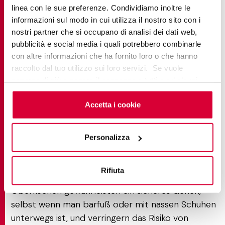
Materialien täglich auf die Probe stellen, zeichnet
linea con le sue preferenze. Condividiamo inoltre le
sich das Feinsteinzeug durch seine
informazioni sul modo in cui utilizza il nostro sito con i
nostri partner che si occupano di analisi dei dati web,
außergewöhnliche Widerstandsfähigkeit
pubblicità e social media i quali potrebbero combinarle
gegenüber Temperaturschwankungen, Frost und
con altre informazioni che ha fornito loro o che hanno
direkter Sonneneinstrahlung aus. Da es keine
raccolto dal tuo utilizzo sui loro servizi. Se vuole
Feuchtigkeit aufnimmt, ist es unempfindlich gegen
saperne di più o negare il consenso a tutti o ad alcuni
Schimmel und Verfärbungen, so dass die
cookie
clicchi qui
. Il consenso può essere espresso
ursprüngliche Schönheit des Bodens langfristig
cliccando sul tasto “Accetta i cookie”. Se non vuole i
Accetta i cookie
erhalten bleibt.
cookie di profilazione può negare il consenso sul tasto
“Rifiuta".
Die Rutschfestigkeit von Feinsteinzeug ist für
Personalizza
Bereiche wie Terrassen, Gärten und
Schwimmbadumrandungen, in denen die Sicherheit
Rifiuta
oberste Priorität hat, unerlässlich. Diese
Oberflächen gewährleisten ein sicheres Gehen,
selbst wenn man barfuß oder mit nassen Schuhen
unterwegs ist, und verringern das Risiko von