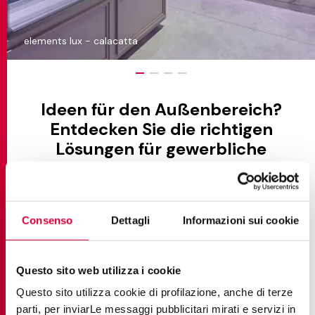
elements lux - calacatta
Ideen für den Außenbereich?
Entdecken Sie die richtigen
Lösungen für gewerbliche
Außenbereiche
Feinsteinzeug erfüllt nicht nur die Anforderungen
Consenso
Dettagli
Informazioni sui cookie
von Innenräumen, sondern erweist sich auch als
ideale Lösung für den Außenbereich von Hotels,
Geschäften und kommerziellen Einrichtungen, da
Questo sito web utilizza i cookie
es Haltbarkeit, Ästhetik und Sicherheit bietet. In
Questo sito utilizza cookie di profilazione, anche di terze
Freiflächen, wo die natürlichen Elemente die
parti, per inviarLe messaggi pubblicitari mirati e servizi in