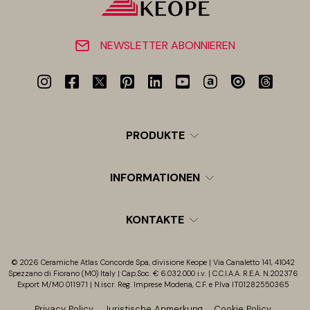
NEWSLETTER ABONNIEREN
PRODUKTE
INFORMATIONEN
KONTAKTE
© 2026 Ceramiche Atlas Concorde Spa, divisione Keope | Via Canaletto 141, 41042
Spezzano di Fiorano (MO) Italy | Cap.Soc. € 6.032.000 i.v. | C.C.I.A.A. R.E.A. N.202376
Export M/MO 011971 | N.iscr. Reg. Imprese Modena, C.F. e P.Iva IT01282550365
Privacy Policy
Juristische Anmerkung
Cookie Policy