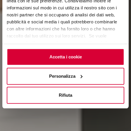
linea con le sue preferenze. Condividiamo inoltre le
informazioni sul modo in cui utilizza il nostro sito con i
SYNTECH
nostri partner che si occupano di analisi dei dati web,
pubblicità e social media i quali potrebbero combinarle
con altre informazioni che ha fornito loro o che hanno
raccolto dal tuo utilizzo sui loro servizi. Se vuole
saperne di più o negare il consenso a tutti o ad alcuni
cookie
clicchi qui
. Il consenso può essere espresso
cliccando sul tasto “Accetta i cookie”. Se non vuole i
Accetta i cookie
cookie di profilazione può negare il consenso sul tasto
“Rifiuta".
Personalizza
Rifiuta