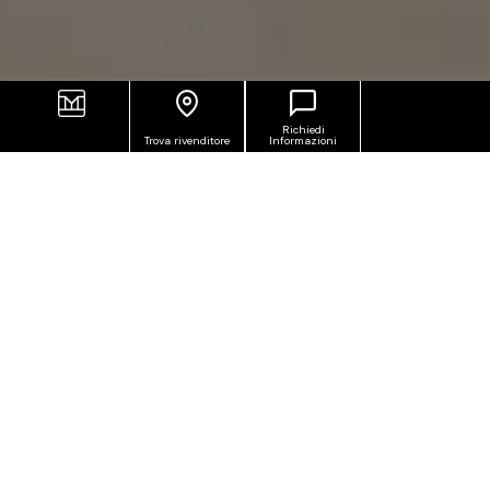
Richiedi
Trova rivenditore
Informazioni
Syntech è la collezione in
gres porcellanato
effetto resina della gamma Smart
, pensata per
rivestire pavimenti e pareti di interni. La sua
estetica discreta dona agli ambienti un'atmosfera
accogliente e raffinata. La texture liscia e omogenea
si inserisce con naturalezza in ambienti dal design
essenziale, dove l'attenzione si concentra su pochi
dettagli selezionati con cura.
La palette comprende quattro tonalità chiare e
neutre:
Silver, White, Beige e Taupe
, pensate per