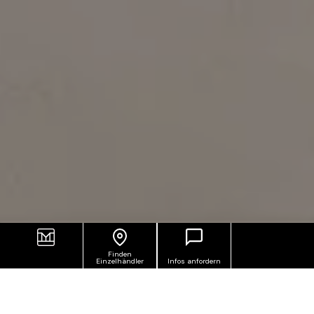
Finden
Einzelhändler
Infos anfordern
Urban ist die Kollektion aus
Feinsteinzeug in
Zementoptik aus der Serie Smart
, die für Räume